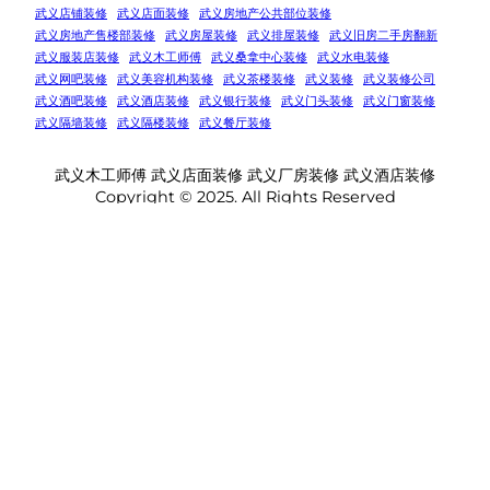
武义店铺装修
武义店面装修
武义房地产公共部位装修
武义房地产售楼部装修
武义房屋装修
武义排屋装修
武义旧房二手房翻新
武义服装店装修
武义木工师傅
武义桑拿中心装修
武义水电装修
武义网吧装修
武义美容机构装修
武义茶楼装修
武义装修
武义装修公司
武义酒吧装修
武义酒店装修
武义银行装修
武义门头装修
武义门窗装修
武义隔墙装修
武义隔楼装修
武义餐厅装修
武义木工师傅 武义店面装修 武义厂房装修 武义酒店装修
Copyright © 2025. All Rights Reserved
Facebook
Twitter
WordPress